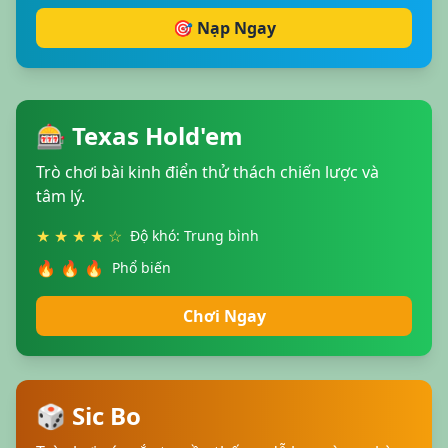
🎯 Nạp Ngay
🎰 Texas Hold'em
Trò chơi bài kinh điển thử thách chiến lược và
tâm lý.
★ ★ ★ ★ ☆
Độ khó: Trung bình
🔥 🔥 🔥
Phổ biến
Chơi Ngay
🎲 Sic Bo