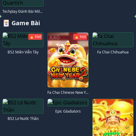
Techplay Đánh Bài Miles Quartich
🃏 Game Bài
🔥 Hot
🔥 Hot
B52 Miền Viễn Tây
Fa Chai Chihuahua
Fa Chai Chinese New Year 2
Epic Gladiators
B52 Lơ Nước Thần