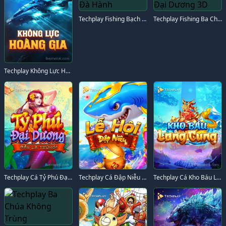
Techplay Fishing Bạch Quỷ Đà Hành
Techplay Fishing Ba Chúa Đại Dương 3D
Techplay Không Lực Hoàng Gia
Techplay Cá Tỷ Phú Đại Dương 1999
Techplay Cá Đập Niễu 1998
Techplay Cá Kho Báu Long Cung 1987