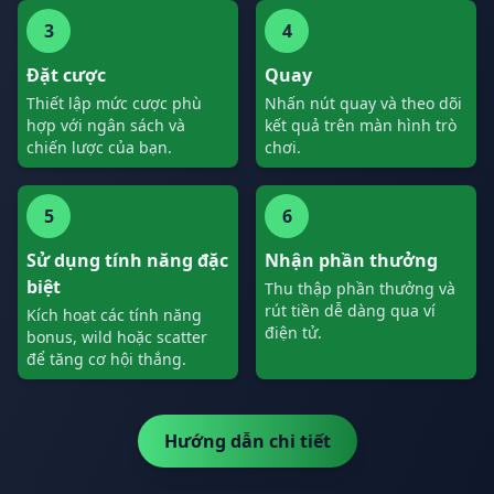
3
4
Đặt cược
Quay
Thiết lập mức cược phù
Nhấn nút quay và theo dõi
hợp với ngân sách và
kết quả trên màn hình trò
chiến lược của bạn.
chơi.
5
6
Sử dụng tính năng đặc
Nhận phần thưởng
biệt
Thu thập phần thưởng và
rút tiền dễ dàng qua ví
Kích hoạt các tính năng
điện tử.
bonus, wild hoặc scatter
để tăng cơ hội thắng.
Hướng dẫn chi tiết