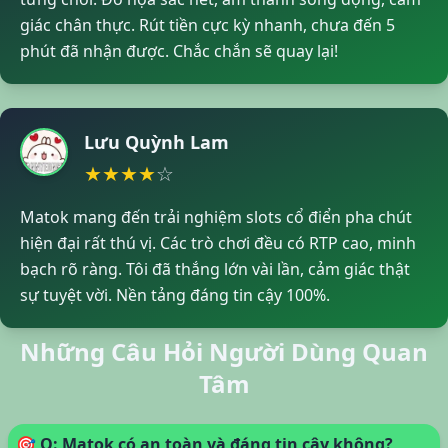
giác chân thực. Rút tiền cực kỳ nhanh, chưa đến 5
phút đã nhận được. Chắc chắn sẽ quay lại!
Lưu Quỳnh Lam
★
★
★
★
☆
Matok mang đến trải nghiệm slots cổ điển pha chút
hiện đại rất thú vị. Các trò chơi đều có RTP cao, minh
bạch rõ ràng. Tôi đã thắng lớn vài lần, cảm giác thật
sự tuyệt vời. Nền tảng đáng tin cậy 100%.
Những Câu Hỏi Người Dùng Quan
Tâm
🎯 Q: Matok có an toàn và đáng tin cậy không?