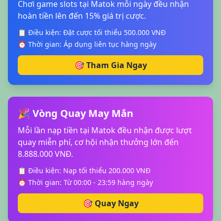
Chơi game slots tại Matok mỗi ngày đều nhận
hoàn tiền lên đến 15% giá trị cược.
📋 Điều kiện: Đặt cược tối thiểu 500.000 VNĐ
⏰ Thời gian: Áp dụng liên tục hàng ngày
🎯 Tham Gia Ngay
🎉 Vòng Quay May Mắn
Mỗi lần nạp tiền tại Matok đều nhận được lượt
quay miễn phí, cơ hội nhận thưởng lớn đến
8.888.000 VNĐ.
📋 Điều kiện: Nạp tối thiểu 200.000 VNĐ
⏰ Thời gian: Từ 00:00 - 23:59 hàng ngày
🎯 Quay Ngay