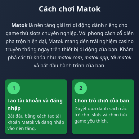
Cách chơi Matok
Matok
là nền tảng giải trí di động dành riêng cho
game thủ slots chuyên nghiệp. Với phong cách cổ điển
pha trộn hiện đại, Matok mang đến trải nghiệm casino
truyền thống ngay trên thiết bị di động của bạn. Khám
phá các từ khóa như
matok com
,
matok app
,
tái matok
và bắt đầu hành trình của bạn.
1
2
Tạo tài khoản và đăng
Chọn trò chơi của bạn
nhập
Duyệt qua danh sách các
trò chơi slots và chọn tựa
Bắt đầu bằng cách tạo tài
game yêu thích.
khoản Matok và đăng nhập
vào nền tảng.