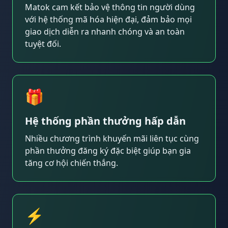
Đặng** rút tiền thành công 540,000₫
Matok cam kết bảo vệ thông tin người dùng
Ngô** thắng cược 720,000₫
với hệ thống mã hóa hiện đại, đảm bảo mọi
Lý** nhận thưởng 890,000₫
giao dịch diễn ra nhanh chóng và an toàn
Hồ** vừa rút 630,000₫
tuyệt đối.
Mai** rút thành công 570,000₫
La** thắng lớn 1,120,000₫
Quách** vừa rút 480,000₫
Đào** nhận thưởng 690,000₫
🎁
Thạch** rút tiền thành công 740,000₫
Lâm** thắng cược 980,000₫
Hệ thống phần thưởng hấp dẫn
Võ** vừa rút 530,000₫
Phan** nhận thưởng 860,000₫
Nhiều chương trình khuyến mãi liên tục cùng
Huỳnh** rút thành công 610,000₫
phần thưởng đăng ký đặc biệt giúp bạn gia
Đoàn** thắng lớn 1,250,000₫
tăng cơ hội chiến thắng.
Đinh** vừa rút 470,000₫
⚡