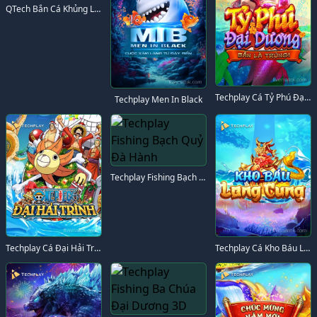
QTech Bắn Cá Khủng Long
Techplay Cá Tỷ Phú Đại Dương 1999
Techplay Men In Black
Techplay Fishing Bạch Quỷ Đà Hành
Techplay Cá Đại Hải Trình 1992
Techplay Cá Kho Báu Long Cung 1987