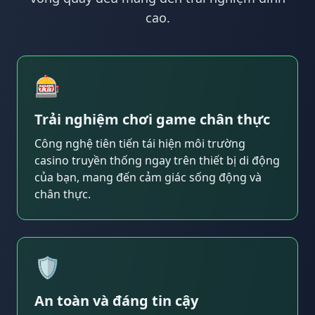
Quách** nhận thưởng 520,000₫
Đào** rút thành công 410,000₫
cao.
Thạch** thắng cược 830,000₫
Lâm** vừa rút 690,000₫
Võ** nhận thưởng 950,000₫
🎰
Phan** rút tiền thành công 780,000₫
Huỳnh** thắng lớn 1,100,000₫
Trải nghiệm chơi game chân thực
Đoàn** vừa rút 560,000₫
Đinh** trúng thưởng 1,300,000₫
Công nghệ tiên tiến tái hiện môi trường
Phùng** rút thành công 640,000₫
casino truyền thống ngay trên thiết bị di động
Nguyễn** nhận thưởng 870,000₫
của bạn, mang đến cảm giác sống động và
Trần** rút tiền thành công 490,000₫
chân thực.
Lê** thắng cược 920,000₫
Phạm** vừa rút 580,000₫
Hoàng** nhận thưởng 730,000₫
Vũ** rút thành công 670,000₫
🛡️
Đỗ** thắng lớn 1,050,000₫
Dương** vừa rút 810,000₫
An toàn và đáng tin cậy
Bùi** trúng thưởng 960,000₫