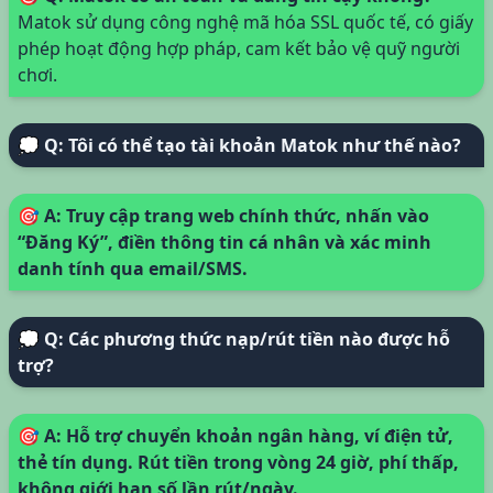
Matok sử dụng công nghệ mã hóa SSL quốc tế, có giấy
phép hoạt động hợp pháp, cam kết bảo vệ quỹ người
chơi.
💭 Q: Tôi có thể tạo tài khoản Matok như thế nào?
🎯 A: Truy cập trang web chính thức, nhấn vào
“Đăng Ký”, điền thông tin cá nhân và xác minh
danh tính qua email/SMS.
💭 Q: Các phương thức nạp/rút tiền nào được hỗ
trợ?
🎯 A: Hỗ trợ chuyển khoản ngân hàng, ví điện tử,
thẻ tín dụng. Rút tiền trong vòng 24 giờ, phí thấp,
không giới hạn số lần rút/ngày.