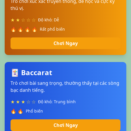
Trò chơi xúc xắc truyền thống, dễ học và cực kỳ
thú vị.
★ ★ ☆ ☆ ☆
Độ khó: Dễ
🔥 🔥 🔥 🔥
Rất phổ biến
Chơi Ngay
🃏 Baccarat
Trò chơi bài sang trọng, thường thấy tại các sòng
bạc danh tiếng.
★ ★ ★ ☆ ☆
Độ khó: Trung bình
🔥 🔥
Phổ biến
Chơi Ngay