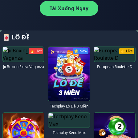
Tải Xuống Ngay
🀄 LÔ ĐỀ
🔥 Hot
⭐ New
👍 Like
Jii Boxing Extra Vaganza
European Roulette D
Techplay Lô Đề 3 Miền
Techplay Keno Max