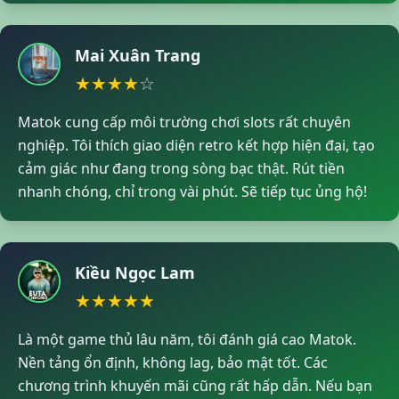
Mai Xuân Trang
★
★
★
★
☆
Matok cung cấp môi trường chơi slots rất chuyên
nghiệp. Tôi thích giao diện retro kết hợp hiện đại, tạo
cảm giác như đang trong sòng bạc thật. Rút tiền
nhanh chóng, chỉ trong vài phút. Sẽ tiếp tục ủng hộ!
Kiều Ngọc Lam
★
★
★
★
★
Là một game thủ lâu năm, tôi đánh giá cao Matok.
Nền tảng ổn định, không lag, bảo mật tốt. Các
chương trình khuyến mãi cũng rất hấp dẫn. Nếu bạn