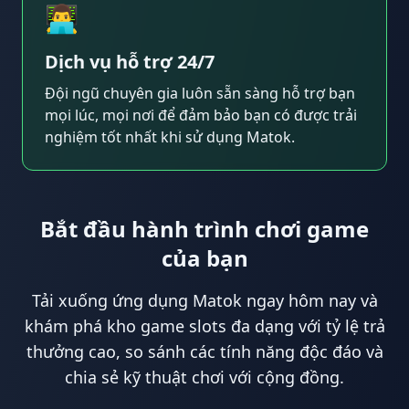
👨‍💻
Dịch vụ hỗ trợ 24/7
Đội ngũ chuyên gia luôn sẵn sàng hỗ trợ bạn
mọi lúc, mọi nơi để đảm bảo bạn có được trải
nghiệm tốt nhất khi sử dụng Matok.
Bắt đầu hành trình chơi game
của bạn
Tải xuống ứng dụng Matok ngay hôm nay và
khám phá kho game slots đa dạng với tỷ lệ trả
thưởng cao, so sánh các tính năng độc đáo và
chia sẻ kỹ thuật chơi với cộng đồng.