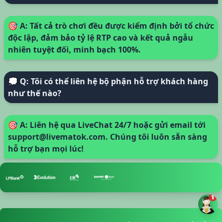
🎯 A: Tất cả trò chơi đều được kiểm định bởi tổ chức
độc lập, đảm bảo tỷ lệ RTP cao và kết quả ngẫu
nhiên tuyệt đối, minh bạch 100%.
💭 Q: Tôi có thể liên hệ bộ phận hỗ trợ khách hàng
như thế nào?
🎯 A: Liên hệ qua LiveChat 24/7 hoặc gửi email tới
support@livematok.com
. Chúng tôi luôn sẵn sàng
hỗ trợ bạn mọi lúc!