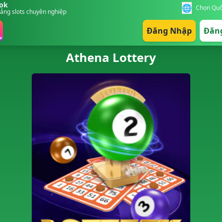
ok
🌐
Chọn Quố
ảng slots chuyên nghiệp
Đăng Nhập
Đăn
Athena Lottery