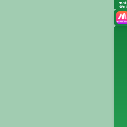
mat
Nền t