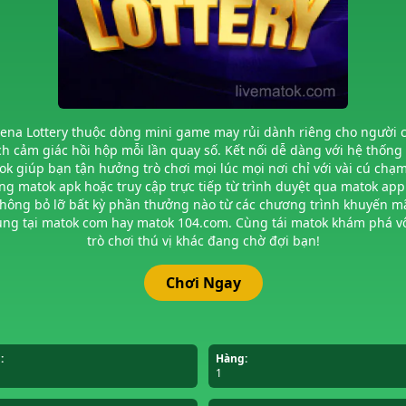
ena Lottery thuộc dòng mini game may rủi dành riêng cho người 
ch cảm giác hồi hộp mỗi lần quay số. Kết nối dễ dàng với hệ thống 
ok giúp bạn tận hưởng trò chơi mọi lúc mọi nơi chỉ với vài cú chạm
ng matok apk hoặc truy cập trực tiếp từ trình duyệt qua matok app
hông bỏ lỡ bất kỳ phần thưởng nào từ các chương trình khuyến m
ng tại matok com hay matok 104.com. Cùng tái matok khám phá v
trò chơi thú vị khác đang chờ đợi bạn!
Chơi Ngay
:
Hàng:
1