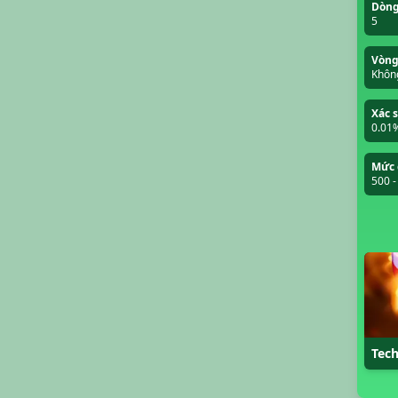
Dòng
5
Vòng
Khôn
Xác 
0.01
Mức c
500 
Tech