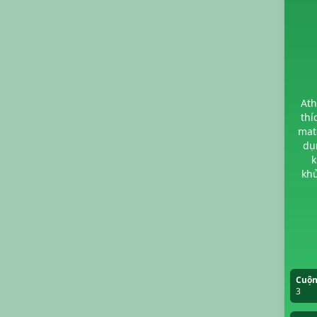
Ath
thí
mat
dụ
k
khủ
Cuộn
3