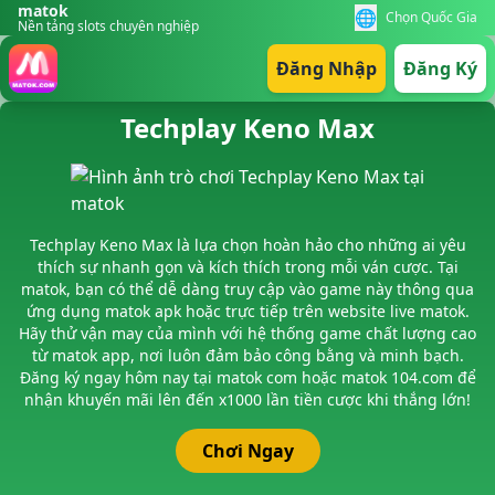
matok
🌐
Chọn Quốc Gia
Nền tảng slots chuyên nghiệp
Đăng Nhập
Đăng Ký
Techplay Keno Max
Techplay Keno Max là lựa chọn hoàn hảo cho những ai yêu
thích sự nhanh gọn và kích thích trong mỗi ván cược. Tại
matok, bạn có thể dễ dàng truy cập vào game này thông qua
ứng dụng matok apk hoặc trực tiếp trên website live matok.
Hãy thử vận may của mình với hệ thống game chất lượng cao
từ matok app, nơi luôn đảm bảo công bằng và minh bạch.
Đăng ký ngay hôm nay tại matok com hoặc matok 104.com để
nhận khuyến mãi lên đến x1000 lần tiền cược khi thắng lớn!
Chơi Ngay