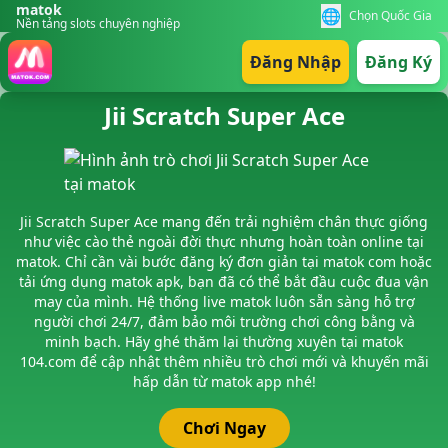
matok
🌐
Chọn Quốc Gia
Nền tảng slots chuyên nghiệp
Đăng Nhập
Đăng Ký
Jii Scratch Super Ace
Jii Scratch Super Ace mang đến trải nghiệm chân thực giống
như việc cào thẻ ngoài đời thực nhưng hoàn toàn online tại
matok. Chỉ cần vài bước đăng ký đơn giản tại matok com hoặc
tải ứng dụng matok apk, bạn đã có thể bắt đầu cuộc đua vận
may của mình. Hệ thống live matok luôn sẵn sàng hỗ trợ
người chơi 24/7, đảm bảo môi trường chơi công bằng và
minh bạch. Hãy ghé thăm lại thường xuyên tại matok
104.com để cập nhật thêm nhiều trò chơi mới và khuyến mãi
hấp dẫn từ matok app nhé!
Chơi Ngay