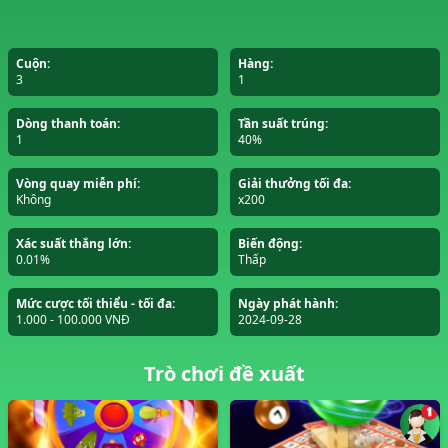
Cuộn:
Hàng:
3
1
Dòng thanh toán:
Tần suất trúng:
1
40%
Vòng quay miễn phí:
Giải thưởng tối đa:
Không
x200
Xác suất thắng lớn:
Biến động:
0.01%
Thấp
Mức cược tối thiểu - tối đa:
Ngày phát hành:
1.000 - 100.000 VNĐ
2024-09-28
Trò chơi đề xuất