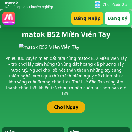
matok
🌐
Chọn Quốc Gia
Nền tảng slots chuyên nghiệp
Đăng Nhập
Đăng Ký
matok B52 Miền Viễn Tây
Phiêu lưu xuyên miền đất hứa cùng matok B52 Miền Viễn Tây
– trò chơi lấy cảm hứng từ vùng đất hoang dã phương Tây
nước Mỹ. Người chơi sẽ hóa thân thành những tay súng
thiện nghệ, vượt qua thử thách hiểm nguy để chinh phục
kho vàng cuối đường chân trời. Thiết kế độc đáo cùng âm
thanh chân thật khiến trò chơi trở nên cuốn hút hơn bao giờ
hết.
Chơi Ngay
Cuộn:
Hàng: