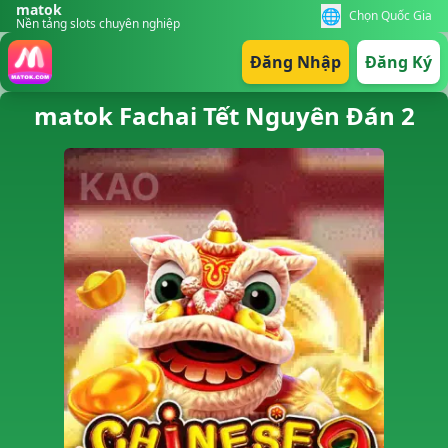
matok
🌐
Chọn Quốc Gia
Nền tảng slots chuyên nghiệp
Đăng Nhập
Đăng Ký
matok Fachai Tết Nguyên Đán 2