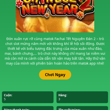
Đón xuân rực rỡ cùng matok Fachai Tết Nguyên Đán 2 – trò
chơi slot mừng năm mới với không khí lễ hội sôi động. Được
thiết kế với biểu tượng đặc trưng của mùa xuân như đào,
mai, bánh chưng,... trò chơi này không chỉ mang lại niềm vui
mà còn mở ra cánh cửa dẫn tới vận may bất tận. Hãy thử vận
may của mình với phiên bản hoàn hảo trên matok app nhé!
Chơi Ngay
Cuộn:
Hàng:
5
3
Dòng thanh toán:
Tần suất trúng: