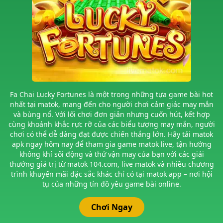
Fa Chai Lucky Fortunes là một trong những tựa game bài hot
nhất tại matok, mang đến cho người chơi cảm giác may mắn
và bùng nổ. Với lối chơi đơn giản nhưng cuốn hút, kết hợp
cùng khoảnh khắc rực rỡ của các biểu tượng may mắn, người
chơi có thể dễ dàng đạt được chiến thắng lớn. Hãy tải matok
apk ngay hôm nay để tham gia game matok live, tận hưởng
không khí sôi động và thử vận may của bạn với các giải
thưởng giá trị từ matok 104.com, live matok và nhiều chương
trình khuyến mãi đặc sắc khác chỉ có tại matok app – nơi hội
tụ của những tín đồ yêu game bài online.
Chơi Ngay