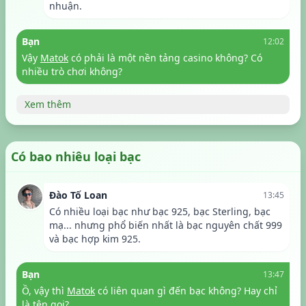
nhuận.
Bạn
12:02
Vậy
Matok
có phải là một nền tảng casino không? Có
nhiều trò chơi không?
Xem thêm
Có bao nhiêu loại bạc
Đào Tố Loan
13:45
Có nhiều loại bạc như bạc 925, bạc Sterling, bạc
mạ... nhưng phổ biến nhất là bạc nguyên chất 999
và bạc hợp kim 925.
Bạn
13:47
Ồ, vậy thì
Matok
có liên quan gì đến bạc không? Hay chỉ
là tên gọi?