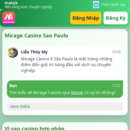
matok
🌐
Chọn Quốc Gia
Nền tảng slots chuyên nghiệp
Đăng Nhập
Đăng Ký
Mirage Casino Sao Paulo
Liễu Thùy My
10:30
Mirage Casino ở São Paulo là một trong những
điểm đến giải trí hàng đầu với dịch vụ chuyên
nghiệp.
Bạn
10:32
Tìm hiểu về Mirage Casino qua
Matok
có uy tín không?
Xem thêm
Vì sao casino hợp pháp