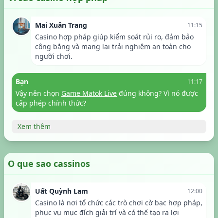
Mai Xuân Trang
11:15
Casino hợp pháp giúp kiểm soát rủi ro, đảm bảo
công bằng và mang lại trải nghiệm an toàn cho
người chơi.
Bạn
11:17
Vậy nên chọn
Game Matok Live
đúng không? Vì nó được
cấp phép chính thức?
Xem thêm
O que sao cassinos
Uất Quỳnh Lam
12:00
Casino là nơi tổ chức các trò chơi cờ bạc hợp pháp,
phục vụ mục đích giải trí và có thể tạo ra lợi