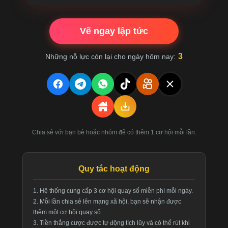
Vẽ ngay lập tức
3
Những nỗ lực còn lại cho ngày hôm nay:
Chia sẻ với bạn bè hoặc nhóm để có thêm 1 cơ hội mỗi lần.
Quy tắc hoạt động
1. Hệ thống cung cấp 3 cơ hội quay số miễn phí mỗi ngày.
2. Mỗi lần chia sẻ lên mạng xã hội, bạn sẽ nhận được
thêm một cơ hội quay số.
3. Tiền thắng cược được tự động tích lũy và có thể rút khi